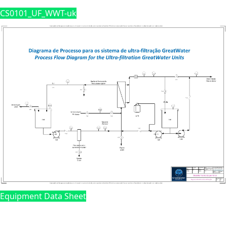
CS0101_UF_WWT-uk
Equipment Data Sheet